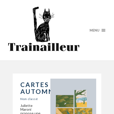
MENU
CARTES
AUTOMNALES
Non classé
Juliette
Maroni
propose une