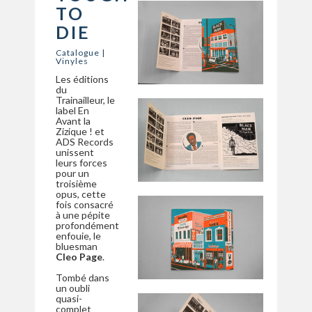
TO
DIE
Catalogue
|
Vinyles
Les éditions
du
Trainailleur, le
label En
Avant la
Zizique ! et
ADS Records
unissent
leurs forces
pour un
troisième
opus, cette
fois consacré
à une pépite
profondément
enfouie, le
bluesman
Cleo Page
.
Tombé dans
un oubli
quasi-
complet