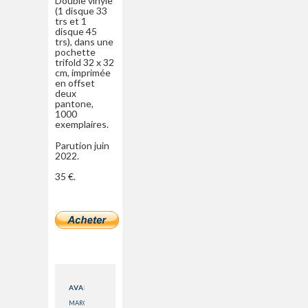
Double vinyle
(1 disque 33
trs et 1
disque 45
trs), dans une
pochette
trifold 32 x 32
cm, imprimée
en offset
deux
pantone,
1000
exemplaires.
Parution juin
2022.
35 €.
AVANT
MARCO