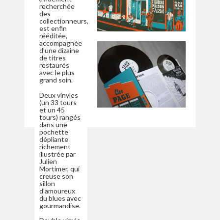
recherchée
des
collectionneurs,
est enfin
rééditée,
accompagnée
d’une dizaine
de titres
restaurés
avec le plus
grand soin.
Deux vinyles
(un 33 tours
et un 45
tours) rangés
dans une
pochette
dépliante
richement
illustrée par
Julien
Mortimer, qui
creuse son
sillon
d’amoureux
du blues avec
gourmandise.