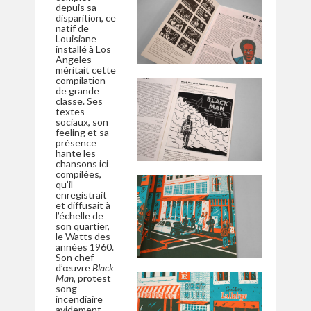
depuis sa
disparition, ce
natif de
Louisiane
installé à Los
Angeles
méritait cette
compilation
de grande
classe. Ses
textes
sociaux, son
feeling et sa
présence
hante les
chansons ici
compilées,
qu’il
enregistrait
et diffusait à
l’échelle de
son quartier,
le Watts des
années 1960.
Son chef
d’œuvre
Black
Man
, protest
song
incendiaire
avidement