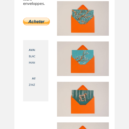
enveloppes.
AVANT
BLACK
MAN -
TOO
TOUGH
APRÈS
TO DIE
ZINZIBULE