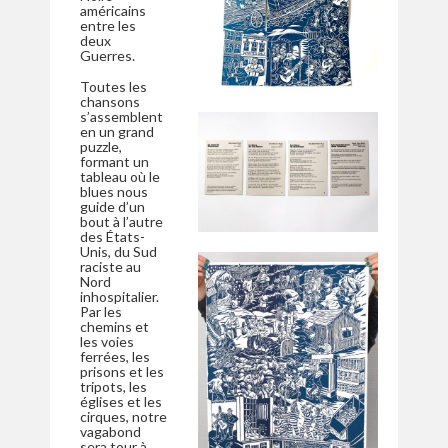
américains
entre les
deux
Guerres.
Toutes les
chansons
s’assemblent
en un grand
puzzle,
formant un
tableau où le
blues nous
guide d’un
bout à l’autre
des États-
Unis, du Sud
raciste au
Nord
inhospitalier.
Par les
chemins et
les voies
ferrées, les
prisons et les
tripots, les
églises et les
cirques, notre
vagabond
sera tour à