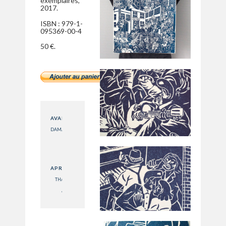
exemplaires,
2017.
ISBN : 979-1-
095369-00-4
50 €.
AVANT
DAMA
APRÈS
THAT'S
ALL
RIGHT