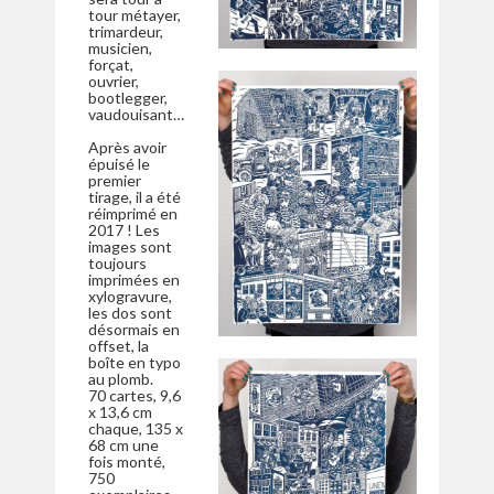
tour métayer,
trimardeur,
musicien,
forçat,
ouvrier,
bootlegger,
vaudouisant…
Après avoir
épuisé le
premier
tirage, il a été
réimprimé en
2017 ! Les
images sont
toujours
imprimées en
xylogravure,
les dos sont
désormais en
offset, la
boîte en typo
au plomb.
70 cartes, 9,6
x 13,6 cm
chaque, 135 x
68 cm une
fois monté,
750