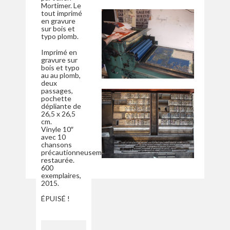
Mortimer. Le
tout imprimé
en gravure
sur bois et
typo plomb.
Imprimé en
gravure sur
bois et typo
au au plomb,
deux
passages,
pochette
dépliante de
26,5 x 26,5
cm.
Vinyle 10″
avec 10
chansons
précautionneusement
restaurée.
600
exemplaires,
2015.
ÉPUISÉ !