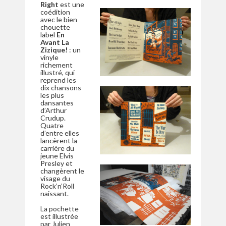
Right
est une
coédition
avec le bien
chouette
label
En
Avant La
Zizique!
: un
vinyle
richement
illustré, qui
reprend les
dix chansons
les plus
dansantes
d’Arthur
Crudup.
Quatre
d’entre elles
lancèrent la
carrière du
jeune Elvis
Presley et
changèrent le
visage du
Rock’n’Roll
naissant.
La pochette
est illustrée
par Julien