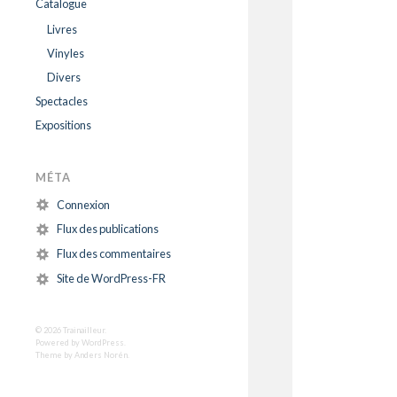
Catalogue
Livres
Vinyles
Divers
Spectacles
Expositions
MÉTA
Connexion
Flux des publications
Flux des commentaires
Site de WordPress-FR
© 2026
Trainailleur
.
Powered by
WordPress
.
Theme by
Anders Norén
.