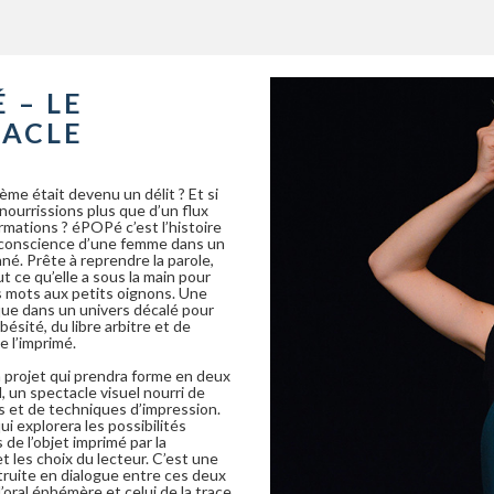
 – LE
TACLE
oème était devenu un délit ? Et si
nourrissions plus que d’un flux
rmations ? éPOPé c’est l’histoire
e conscience d’une femme dans un
é. Prête à reprendre la parole,
ut ce qu’elle a sous la main pour
 mots aux petits oignons. Une
que dans un univers décalé pour
obésité, du libre arbitre et de
e l’imprimé.
projet qui prendra forme en deux
, un spectacle visuel nourri de
s et de techniques d’impression.
qui explorera les possibilités
 de l’objet imprimé par la
t les choix du lecteur. C’est une
truite en dialogue entre ces deux
 l’oral éphémère et celui de la trace