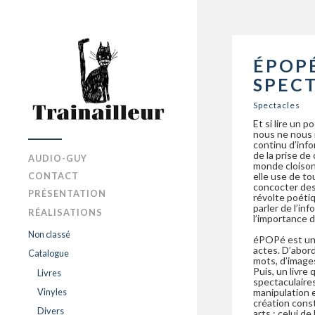
ÉPOPÉ
SPEC
Spectacles
Et si lire un p
nous ne nous 
continu d’info
de la prise d
AUDIO-GUY
monde cloisonn
CONTACT
elle use de to
concocter des
PRÉSENTATION
révolte poéti
parler de l’inf
RÉALISATIONS
l’importance d
Non classé
éPOPé est un 
actes. D’abord
Catalogue
mots, d’image
Puis, un livre 
Livres
spectaculaires
Vinyles
manipulation e
création cons
Divers
arts : celui de