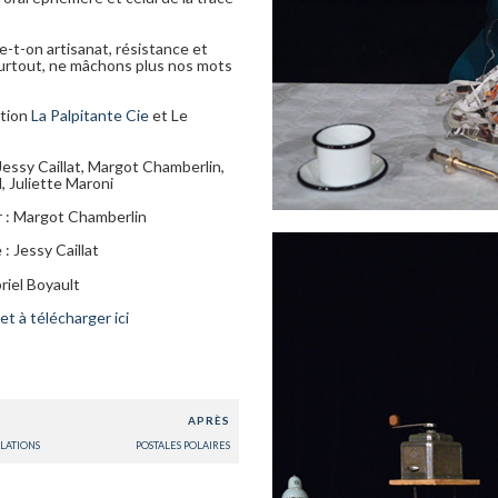
t-on artisanat, résistance et
 Surtout, ne mâchons plus nos mots
tion
La Palpitante Cie
et Le
Jessy Caillat, Margot Chamberlin,
, Juliette Maroni
r : Margot Chamberlin
: Jessy Caillat
riel Boyault
t à télécharger ici
APRÈS
LLATIONS
POSTALES POLAIRES